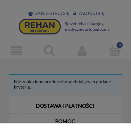
ZAREJESTRUJ SIĘ
ZALOGUJ SIĘ
Nie znaleziono produktów spełniających podane
kryteria.
DOSTAWA I PŁATNOŚCI
POMOC