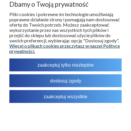
Dbamy o Twoją prywatność
INFORMACJE
Pliki cookies i pokrewne im technologie umożliwiają
poprawne działanie strony i pomagają nam dostosować
O NAS
ofertę do Twoich potrzeb. Możesz zaakceptować
wykorzystanie przez nas wszystkich tych plików i
przejść do sklepu lub dostosować użycie plików do
MOJE KONTO
swoich preferencji, wybierając opcję "Dostosuj zgody".
Więcej o plikach cookies przeczytasz w naszej Polityce
prywatności.
pokaż pełną wersję strony
zaakceptuj tylko niezbędne
Sklep internetowy Shoper.pl
dostosuj zgody
zaakceptuj wszystkie