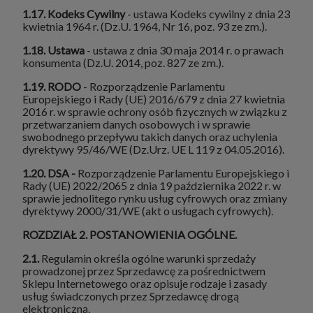
1.17. Kodeks Cywilny
- ustawa Kodeks cywilny z dnia 23
kwietnia 1964 r. (Dz.U. 1964, Nr 16, poz. 93 ze zm.).
1.18. Ustawa
- ustawa z dnia 30 maja 2014 r. o prawach
konsumenta (Dz.U. 2014, poz. 827 ze zm.).
1.19. RODO
- Rozporządzenie Parlamentu
Europejskiego i Rady (UE) 2016/679 z dnia 27 kwietnia
2016 r. w sprawie ochrony osób fizycznych w związku z
przetwarzaniem danych osobowych i w sprawie
swobodnego przepływu takich danych oraz uchylenia
dyrektywy 95/46/WE (Dz.Urz. UE L 119 z 04.05.2016).
1.20. DSA
-
Rozporządzenie Parlamentu Europejskiego i
Rady (UE) 2022/2065 z dnia 19 października 2022 r. w
sprawie jednolitego rynku usług cyfrowych oraz zmiany
dyrektywy 2000/31/WE (akt o usługach cyfrowych).
ROZDZIAŁ 2. POSTANOWIENIA OGÓLNE.
2.1.
Regulamin określa ogólne warunki sprzedaży
prowadzonej przez Sprzedawcę za pośrednictwem
Sklepu Internetowego oraz opisuje rodzaje i zasady
usług świadczonych przez Sprzedawcę drogą
elektroniczną.