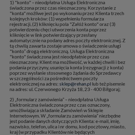
1) "konto" – nieodpłatna Usługa Elektroniczna
świadczona przez czas nieoznaczony. Korzystanie z
"konta" możliwe jest po wykonaniu przez Klienta trzech
kolejnych kroków: (1) wypełnieniu formularza
rejestracji, (2) kliknięciu pola "Załóż konto" oraz (3)
potwierdzeniu chęci utworzenia konta poprzez
kliknięcie w link potwierdzający przesłany
automatycznie na podany adres poczty elektronicznej. Z
tą chwilą zawarta zostaje umowa o świadczenie usługi
"konto” drogą elektroniczną. Usługa Elektroniczna
"konto" świadczona jest nieodpłatnie przez czas
nieoznaczony. Klient ma możliwość, w każdej chwili i bez
podania przyczyny, usunięcia konta (rezygnacji z konta)
poprzez wysłanie stosownego żądania do Sprzedawcy
w szczególności za pośrednictwem poczty
elektronicznej na adres:
sklep@rehan.pl
lub też pisemnie
na adres: ul. Czerwonego Krzyża 18, 23 - 400 Biłgoraj;
2) „formularz zamówienia” – nieodpłatna Usługa
Elektroniczna świadczona przez czas oznaczony,
umożliwiająca składanie Zamówień w Sklepie
Internetowym. W „formularzu zamówienia” niezbędne
jest podanie danych dotyczących Klienta: e-mail, imię,
nazwisko, telefon, ulica i nr domu, kod pocztowy, miasto,
kraj (w przypadku Klientów nie będących