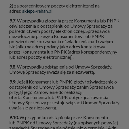
2) za pośrednictwem poczty elektronicznej na
adres:
sklep@rehan.pl
9.7
. W przypadku złożenia przez Konsumenta lub PNPK
oświadczenia o odstąpieniu od Umowy Sprzedaży za
pośrednictwem poczty elektronicznej, Sprzedawca
niezwłocznie przesyła Konsumentowi lub PNPK
potwierdzenie otrzymania oświadczenia na Trwałym
Nośniku na adres podany jako adres kontaktowy
przez Konsumenta lub PNPK (adres korespondencyjny
lub adres poczty elektronicznej).
9.8.
W przypadku odstąpienia od Umowy Sprzedaży,
Umowę Sprzedaży uważa się za niezawartą.
9.9.
Jeżeli Konsument lub PNPK złożył oświadczenie o
odstąpieniu od Umowy Sprzedaży zanim Sprzedawca
przyjął jego Zamówienie do realizacji,
oferta Konsumenta lub PNPK dotycząca zawarcia
Umowy Sprzedaży przestaje wiązać i Umowę Sprzedaży
uważa się za niezawartą.
9.10.
W przypadku odstąpienia przez Konsumenta
lub PNPK od Umowy Sprzedaży (na opisanych powyżej
zasadach), Sprzedawca nie później niż w terminie 14 dni