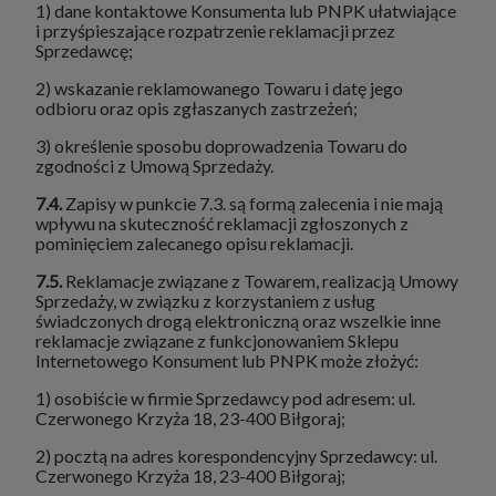
1) dane kontaktowe Konsumenta lub PNPK ułatwiające
i przyśpieszające rozpatrzenie reklamacji przez
Sprzedawcę;
2) wskazanie reklamowanego Towaru i datę jego
odbioru oraz opis zgłaszanych zastrzeżeń;
3) określenie sposobu doprowadzenia Towaru do
zgodności z Umową Sprzedaży.
7.4.
Zapisy w punkcie 7.3. są formą zalecenia i nie mają
wpływu na skuteczność reklamacji zgłoszonych z
pominięciem zalecanego opisu reklamacji.
7.5.
Reklamacje związane z Towarem, realizacją Umowy
Sprzedaży, w związku z korzystaniem z usług
świadczonych drogą elektroniczną oraz wszelkie inne
reklamacje związane z funkcjonowaniem Sklepu
Internetowego Konsument lub PNPK może złożyć:
1) osobiście w firmie Sprzedawcy pod adresem: ul.
Czerwonego Krzyża 18, 23-400 Biłgoraj;
2) pocztą na adres korespondencyjny Sprzedawcy: ul.
Czerwonego Krzyża 18, 23-400 Biłgoraj;