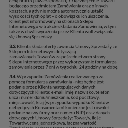
ceną brutto (zawiera podatki). O łącznej cenie Towaru
będącego przedmiotem Zamówienia oraz o innych
kosztach, a gdy nie można automatycznie ustalić
wysokości tych opłat – o obowiązku ich uiszczenia,
Klient jest informowany na stronach Sklepu
Internetowego w trakcie składania Zamówienia, w tym
także w chwili wyrażenia przez Klienta woli związania
się Umową Sprzedaży.
3.3.
Klient składa ofertę zawarcia Umowy Sprzedaży ze
Sklepem Internetowym dotyczącą
zamawianych Towarów za pośrednictwem strony
Sklepu Internetowego przez wykorzystanie formularza
zamówienia przez 7 dni w tygodniu, 24 godziny na dobę.
3.4.
W przypadku Zamówienia realizowanego za
pomocą formularza zamówienia
-
niezbędne jest
podanie przez Klienta następujących danych
dotyczących Klienta: e-mail, imię, nazwisko, telefon,
ulica i numer domu/mieszkania, kod pocztowy,
miejscowość, kraj (w przypadku wypadku Klientów
niebędących Konsumentami konieczne jest również
podanie nazwy firmy oraz numeru NIP) oraz danych
dotyczących Umowy Sprzedaży: Towar/y, ilość
Towarów, cena jednostkowa, łączna wartość
Zamówienia, wybrana forma dostawy, wybrana forma