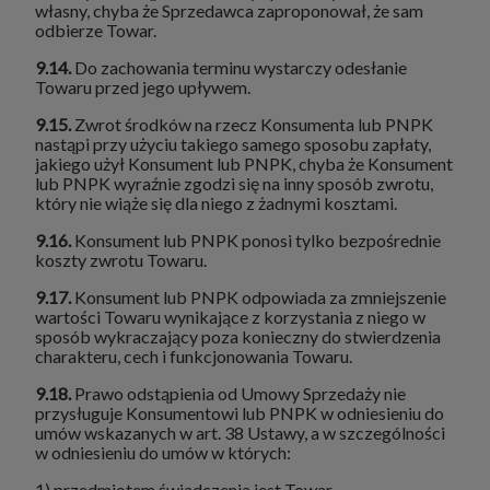
własny, chyba że Sprzedawca zaproponował, że sam
odbierze Towar.
9.14.
Do zachowania terminu wystarczy odesłanie
Towaru przed jego upływem.
9.15.
Zwrot środków na rzecz Konsumenta lub PNPK
nastąpi przy użyciu takiego samego sposobu zapłaty,
jakiego użył Konsument lub PNPK, chyba że Konsument
lub PNPK wyraźnie zgodzi się na inny sposób zwrotu,
który nie wiąże się dla niego z żadnymi kosztami.
9.16.
Konsument lub PNPK ponosi tylko bezpośrednie
koszty zwrotu Towaru.
9.17.
Konsument lub PNPK odpowiada za zmniejszenie
wartości Towaru wynikające z korzystania z niego w
sposób wykraczający poza konieczny do stwierdzenia
charakteru, cech i funkcjonowania Towaru.
9.18.
Prawo odstąpienia od Umowy Sprzedaży nie
przysługuje Konsumentowi lub PNPK w odniesieniu do
umów wskazanych w art. 38 Ustawy, a w szczególności
w odniesieniu do umów w których:
1) przedmiotem świadczenia jest Towar