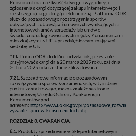
Konsument ma możliwość łatwego i wygodnego
zgłoszenia skargi dotyczącej zakupu internetowego i
rozstrzygnięcia go drogą elektroniczną. Platforma ODR
służy do pozasądowego rozstrzygania sporów
dotyczących zobowiązań umownych wynikających z
internetowych umów sprzedaży lub umów o
świadczenie usług zawieranych między Konsumentami
mieszkającymi w UE, a przedsiębiorcami mającymi
siedzibę w UE.
* Platforma ODR, do której odsyła link, przestanie
przyjmować skargi dnia 20 marca 2025 roku, zaś dnia
20 lipca 2025 roku zostanie zlikwidowana.
7.21.
Szczegółowe informacje o pozasądowym
rozwiązywaniu sporów konsumenckich, w tym dane
punktu kontaktowego, można znaleźć na stronie
internetowej Urzędu Ochrony Konkurencji i
Konsumentów pod
adresem:
https://www.uokik.gov.pl/pozasadowe_rozwia
zywanie_sporow_konsumenckich.php
.
ROZDZIAŁ 8. GWARANCJA.
8.1.
Produkty sprzedawane w Sklepie Internetowym