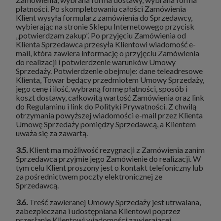
płatności. Po skompletowaniu całości Zamówienia
Klient wysyła formularz zamówienia do Sprzedawcy,
wybierając na stronie Sklepu Internetowego przycisk
„potwierdzam zakup”. Po przyjęciu Zamówienia od
Klienta Sprzedawca przesyła Klientowi wiadomość e-
mail, która zawiera informację o przyjęciu Zamówienia
do realizacji i potwierdzenie warunków Umowy
Sprzedaży. Potwierdzenie obejmuje: dane teleadresowe
Klienta, Towar będący przedmiotem Umowy Sprzedaży,
jego cenę i ilość, wybraną formę płatności, sposób i
koszt dostawy, całkowitą wartość Zamówienia oraz link
do Regulaminu i link do Polityki Prywatności. Z chwilą
otrzymania powyższej wiadomości e-mail przez Klienta
Umowę Sprzedaży pomiędzy Sprzedawcą, a Klientem
uważa się za zawartą.
3.5.
Klient ma możliwość rezygnacji z Zamówienia zanim
Sprzedawca przyjmie jego Zamówienie do realizacji. W
tym celu Klient proszony jest o kontakt telefoniczny lub
za pośrednictwem poczty elektronicznej ze
Sprzedawcą.
3.6.
Treść zawieranej Umowy Sprzedaży jest utrwalana,
zabezpieczana i udostępniana Klientowi poprzez
przesłanie Klientowi wiadomości zawierającej