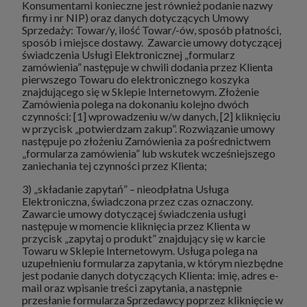
Konsumentami konieczne jest również podanie nazwy
firmy i nr NIP) oraz danych dotyczących Umowy
Sprzedaży: Towar/y, ilość Towar/-ów, sposób płatności,
sposób i miejsce dostawy. Zawarcie umowy dotyczącej
świadczenia Usługi Elektronicznej „formularz
zamówienia” następuje w chwili dodania przez Klienta
pierwszego Towaru do elektronicznego koszyka
znajdującego się w Sklepie Internetowym. Złożenie
Zamówienia polega na dokonaniu kolejno dwóch
czynności: [1] wprowadzeniu w/w danych, [2] kliknięciu
w przycisk „potwierdzam zakup”. Rozwiązanie umowy
następuje po złożeniu Zamówienia za pośrednictwem
„formularza zamówienia” lub wskutek wcześniejszego
zaniechania tej czynności przez Klienta;
3) „składanie zapytań” – nieodpłatna Usługa
Elektroniczna, świadczona przez czas oznaczony.
Zawarcie umowy dotyczącej świadczenia usługi
następuje w momencie kliknięcia przez Klienta w
przycisk „zapytaj o produkt” znajdujący się w karcie
Towaru w Sklepie Internetowym. Usługa polega na
uzupełnieniu formularza zapytania, w którym niezbędne
jest podanie danych dotyczących Klienta: imię, adres e-
mail oraz wpisanie treści zapytania, a następnie
przesłanie formularza Sprzedawcy poprzez kliknięcie w