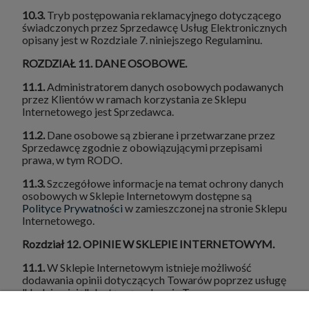
10.3.
Tryb postępowania reklamacyjnego dotyczącego
świadczonych przez Sprzedawcę Usług Elektronicznych
opisany jest w Rozdziale 7. niniejszego Regulaminu.
ROZDZIAŁ 11. DANE OSOBOWE.
11.1.
Administratorem danych osobowych podawanych
przez Klientów w ramach korzystania ze Sklepu
Internetowego jest Sprzedawca.
11.2.
Dane osobowe są zbierane i przetwarzane przez
Sprzedawcę zgodnie z obowiązującymi przepisami
prawa, w tym RODO.
11.3.
Szczegółowe informacje na temat ochrony danych
osobowych w Sklepie Internetowym dostępne są
Polityce Prywatności
w zamieszczonej na stronie Sklepu
Internetowego.
Rozdział 12. OPINIE W SKLEPIE INTERNETOWYM.
11.1.
W Sklepie Internetowym istnieje możliwość
dodawania opinii dotyczących Towarów poprzez usługę
"dodaj opinię" dostępną na karcie Towaru: