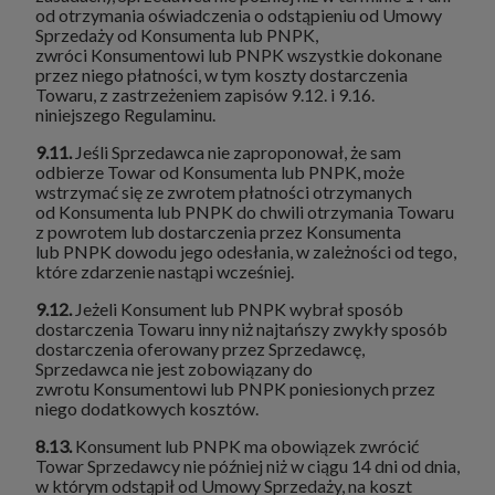
od otrzymania oświadczenia o odstąpieniu od Umowy
Sprzedaży od Konsumenta lub PNPK,
zwróci Konsumentowi lub PNPK wszystkie dokonane
przez niego płatności, w tym koszty dostarczenia
Towaru, z zastrzeżeniem zapisów 9.12. i 9.16.
niniejszego Regulaminu.
9.11.
Jeśli Sprzedawca nie zaproponował, że sam
odbierze Towar od Konsumenta lub PNPK, może
wstrzymać się ze zwrotem płatności otrzymanych
od Konsumenta lub PNPK do chwili otrzymania Towaru
z powrotem lub dostarczenia przez Konsumenta
lub PNPK dowodu jego odesłania, w zależności od tego,
które zdarzenie nastąpi wcześniej.
9.12.
Jeżeli Konsument lub PNPK wybrał sposób
dostarczenia Towaru inny niż najtańszy zwykły sposób
dostarczenia oferowany przez Sprzedawcę,
Sprzedawca nie jest zobowiązany do
zwrotu Konsumentowi lub PNPK poniesionych przez
niego dodatkowych kosztów.
8.13.
Konsument lub PNPK ma obowiązek zwrócić
Towar Sprzedawcy nie później niż w ciągu 14 dni od dnia,
w którym odstąpił od Umowy Sprzedaży, na koszt