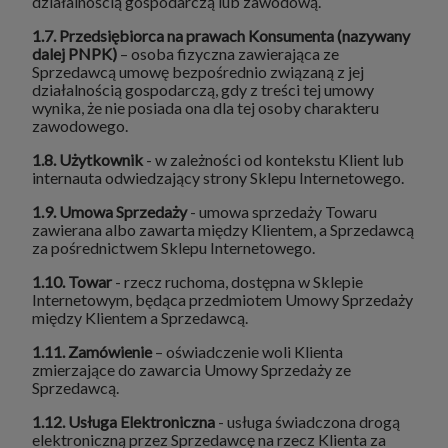
działalnością gospodarczą lub zawodową.
1.7. Przedsiębiorca na prawach Konsumenta (nazywany
dalej PNPK)
– osoba fizyczna zawierająca ze
Sprzedawcą umowę bezpośrednio związaną z jej
działalnością gospodarczą, gdy z treści tej umowy
wynika, że nie posiada ona dla tej osoby charakteru
zawodowego.
1.8. Użytkownik
- w zależności od kontekstu Klient lub
internauta odwiedzający strony Sklepu Internetowego.
1.9. Umowa Sprzedaży
- umowa sprzedaży Towaru
zawierana albo zawarta między Klientem, a Sprzedawcą
za pośrednictwem Sklepu Internetowego.
1.10. Towar
- rzecz ruchoma, dostępna w Sklepie
Internetowym, będąca przedmiotem Umowy Sprzedaży
między Klientem a Sprzedawcą.
1.11. Zamówienie
– oświadczenie woli Klienta
zmierzające do zawarcia Umowy Sprzedaży ze
Sprzedawcą.
1.12. Usługa Elektroniczna
- usługa świadczona drogą
elektroniczną przez Sprzedawcę na rzecz Klienta za