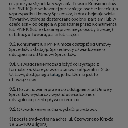
rozpoczyna się od daty wydania Towaru Konsumentowi
lub PNPK (lub wskazanej przez niego osobie trzeciej), a
w przypadku Umowy Sprzedaży, która obejmuje wiele
Towarów, które są dostarczane osobno, partiami lub w
częściach – od objęcia w posiadanie przez Konsumenta
lub PNPK (lub wskazanej przez niego osoby trzeciej)
ostatniego Towaru, partii lub części.
9.3.
Konsument lub PNPK może odstąpić od Umowy
Sprzedaży składając Sprzedawcy oświadczenie o
odstąpieniu od Umowy Sprzedaży.
9.4.
Oświadczenie można złożyć korzystając z
formularza, którego wzór stanowi załącznik nr 2 do
Ustawy, dostępnego
tutaj,
jednakże nie jest to
obowiązkowe.
9.5.
Do zachowania prawa do odstąpienia od Umowy
Sprzedaży wystarczy wysłać oświadczenie o
odstąpieniu przed upływem terminu.
9.6.
Oświadczenie można wysłać Sprzedawcy:
1) pocztą tradycyjną na adres: ul. Czerwonego Krzyża
18, 23-400 Biłgoraj;