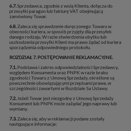
6.7.
Sprzedawca, zgodnie z wolą Klienta, dołącza do
przesyłki paragon lub fakturę VAT obejmującą
zamówiony Towar.
6.8.
Zaleca się sprawdzenie doręczonego Towaru w
obecności kuriera, w sposób przyjęty dla przesyłek
danego rodzaju. W razie stwierdzenia ubytku lub
uszkodzenia przesyłki Klient ma prawo żądać od kuriera
sporządzenia odpowiedniego protokołu.
ROZDZIAŁ 7. POSTĘPOWANIE REKLAMACYJNE.
7.1.
Podstawa i zakres odpowiedzialności Sprzedawcy,
względem Konsumenta oraz PNPK w razie braku
zgodności Towaru z Umową Sprzedaży, określone są
powszechnie obowiązującymi przepisami prawa, w
szczególności zawartymi w Rozdziale 5a Ustawy.
7.2.
Jeżeli Towar jest niezgodny z Umową Sprzedaży
Konsument lub PNPK może zażądać jego naprawy lub
wymiany.
7.3.
Zaleca się, aby w reklamacji podane zostały
następujące informacje: