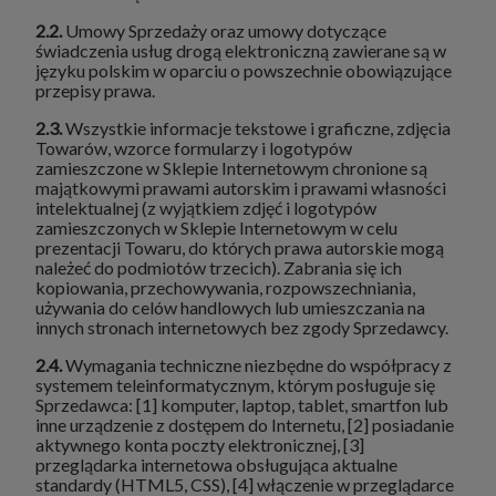
2.2.
Umowy Sprzedaży oraz umowy dotyczące
świadczenia usług drogą elektroniczną zawierane są w
języku polskim w oparciu o powszechnie obowiązujące
przepisy prawa.
2.3.
Wszystkie informacje tekstowe i graficzne, zdjęcia
Towarów, wzorce formularzy i logotypów
zamieszczone w Sklepie Internetowym chronione są
majątkowymi prawami autorskim i prawami własności
intelektualnej (z wyjątkiem zdjęć i logotypów
zamieszczonych w Sklepie Internetowym w celu
prezentacji Towaru, do których prawa autorskie mogą
należeć do podmiotów trzecich). Zabrania się ich
kopiowania, przechowywania, rozpowszechniania,
używania do celów handlowych lub umieszczania na
innych stronach internetowych bez zgody Sprzedawcy.
2.4.
Wymagania techniczne niezbędne do współpracy z
systemem teleinformatycznym, którym posługuje się
Sprzedawca: [1] komputer, laptop, tablet, smartfon lub
inne urządzenie z dostępem do Internetu, [2] posiadanie
aktywnego konta poczty elektronicznej, [3]
przeglądarka internetowa obsługująca aktualne
standardy (HTML5, CSS), [4] włączenie w przeglądarce