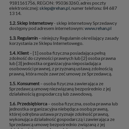
9181161756, REGON: 950363260, adres poczty
elektronicznej:
sklep@rehan.pl
, numer telefonu: 84 687
13 14.
1.2.
Sklep Internetowy
- sklep internetowy Sprzedawcy
dostępny pod adresem internetowym:
www.rehan.pl
1.3. Regulamin
– niniejszy Regulamin określający zasady
korzystania ze Sklepu Internetowego.
1.4. Klient
– [1] osoba fizyczna posiadająca pełną
zdolność do czynności prawnych lub [2] osoba prawna
lub [3] jednostka organizacyjna nieposiadająca
osobowości prawnej, z przyznaną ustawą zdolnością
prawną, która może zawrzeć umowę ze Sprzedawcą.
1.5. Konsument
– osoba fizyczna zawierająca ze
Sprzedawcą umowę niezwiązaną bezpośrednio z jej
działalnością gospodarczą lub zawodową.
1.6. Przedsiębiorca
– osoba fizyczna, osoba prawna lub
jednostka organizacyjna niebędąca osobą prawną,
której odrębna ustawa przyznaje zdolność prawną,
wykonująca działalność gospodarczą i zawierająca ze
Sprzedawcą umowę bezpośrednio związaną z jej