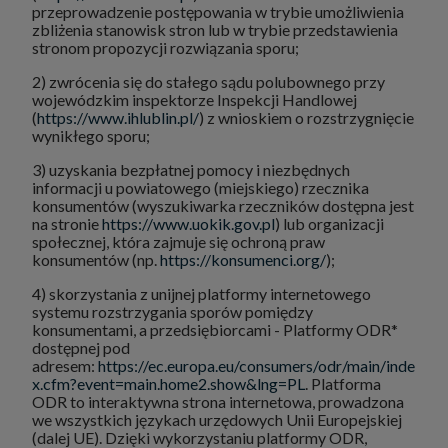
przeprowadzenie postępowania w trybie umożliwienia
zbliżenia stanowisk stron lub w trybie przedstawienia
stronom propozycji rozwiązania sporu;
2) zwrócenia się do stałego sądu polubownego przy
wojewódzkim inspektorze Inspekcji Handlowej
(
https://www.ihlublin.pl/
) z wnioskiem o rozstrzygnięcie
wynikłego sporu;
3) uzyskania bezpłatnej pomocy i niezbędnych
informacji u powiatowego (miejskiego) rzecznika
konsumentów (wyszukiwarka rzeczników dostępna jest
na stronie
https://www.uokik.gov.pl
) lub organizacji
społecznej, która zajmuje się ochroną praw
konsumentów (np.
https://konsumenci.org/
);
4) skorzystania z unijnej platformy internetowego
systemu rozstrzygania sporów pomiędzy
konsumentami, a przedsiębiorcami - Platformy ODR*
dostępnej pod
adresem:
https://ec.europa.eu/consumers/odr/main/inde
x.cfm?event=main.home2.show&lng=PL
. Platforma
ODR to interaktywna strona internetowa, prowadzona
we wszystkich językach urzędowych Unii Europejskiej
(dalej UE). Dzięki wykorzystaniu platformy ODR,