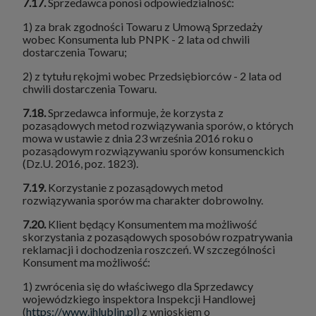
7.17.
Sprzedawca ponosi odpowiedzialność:
1) za brak zgodności Towaru z Umową Sprzedaży
wobec Konsumenta lub PNPK - 2 lata od chwili
dostarczenia Towaru;
2) z tytułu rękojmi wobec Przedsiębiorców - 2 lata od
chwili dostarczenia Towaru.
7.18.
Sprzedawca informuje, że korzysta z
pozasądowych metod rozwiązywania sporów, o których
mowa w ustawie z dnia 23 września 2016 roku o
pozasądowym rozwiązywaniu sporów konsumenckich
(Dz.U. 2016, poz. 1823).
7.19.
Korzystanie z pozasądowych metod
rozwiązywania sporów ma charakter dobrowolny.
7.20.
Klient będący Konsumentem ma możliwość
skorzystania z pozasądowych sposobów rozpatrywania
reklamacji i dochodzenia roszczeń. W szczególności
Konsument ma możliwość:
1) zwrócenia się do właściwego dla Sprzedawcy
wojewódzkiego inspektora Inspekcji Handlowej
(
https://www.ihlublin.pl
) z wnioskiem o