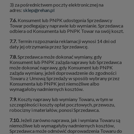
3) za pośrednictwem poczty elektronicznej na
adres:
sklep@rehan.pl
7.6.
Konsument lub PNPK udostępnia Sprzedawcy
Towar podlegający naprawie lub wymianie. Sprzedawca
odbiera od Konsumenta lub PNPK Towar na swój koszt.
7.7.
Termin rozpoznania reklamacji wynosi 14 dni od
daty jej otrzymania przez Sprzedawcę.
7.8.
Sprzedawca może dokonać wymiany, gdy
Konsument lub PNPK zażąda naprawy lub Sprzedawca
może dokonać naprawy, gdy Konsument lub PNPK
zażąda wymiany, jeżeli doprowadzenie do zgodności
Towaru z Umową Sprzedaży w sposób wybrany przez
Konsumenta lub PNPK jest niemożliwe albo
wymagałoby nadmiernych kosztów.
7.9.
Koszty naprawy lub wymiany Towaru, w tym w
szczególności koszty opłat pocztowych, przewozu,
robocizny i materiałów, ponosi Sprzedawca.
7.10.
Jeżeli zarówno naprawa, jak i wymiana Towaru są
niemożliwe lub wymagałyby nadmiernych kosztów,
Sprzedawca może odmówić doprowadzenia Towaru do