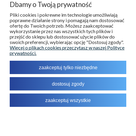
1) Sprzedawca nie weryfikuje czy opinie, o których
Dbamy o Twoją prywatność
mowa powyżej pochodzą od Klientów, którzy kupili
dany Towar;
Pliki cookies i pokrewne im technologie umożliwiają
poprawne działanie strony i pomagają nam dostosować
2) wyświetlane są wszystkie opinie, zarówno pozytywne
ofertę do Twoich potrzeb. Możesz zaakceptować
jak i negatywne.
wykorzystanie przez nas wszystkich tych plików i
przejść do sklepu lub dostosować użycie plików do
13. NIELEGALNE TREŚCI I INNE TREŚCI
swoich preferencji, wybierając opcję "Dostosuj zgody".
NIEZGODNE Z REGULAMINEM.
Więcej o plikach cookies przeczytasz w naszej Polityce
prywatności.
13.1.
W niniejszym Rozdziale określone zostały zasady
wynikające z DSA w zakresie dotyczącym Sklepu
Internetowego i Sprzedawcy. Korzystanie ze Sklepu
zaakceptuj tylko niezbędne
Internetowego nie wymaga od Klienta dostarczania
treści, chyba że jest to niezbędne do realizacji
określonych działań, takich jak złożenie Zamówienia,
dostosuj zgody
zgodnie z postanowieniami Regulaminu. W przypadku
publikowania jakichkolwiek treści Klient zobowiązany
jest do przestrzegania zasad określonych w
zaakceptuj wszystkie
Regulaminie.
13.2.
Sprzedawca ustanawia adres e-
mail:
sklep@rehan.pl
jako dedykowany punkt
kontaktowy. Umożliwia on bezpośrednią komunikację
Sprzedawcy z organami państw członkowskich,