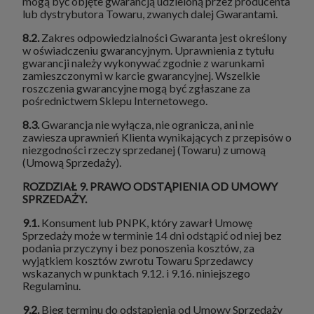
mogą być objęte gwarancją udzieloną przez producenta
lub dystrybutora Towaru, zwanych dalej Gwarantami.
8.2.
Zakres odpowiedzialności Gwaranta jest określony
w oświadczeniu gwarancyjnym. Uprawnienia z tytułu
gwarancji należy wykonywać zgodnie z warunkami
zamieszczonymi w karcie gwarancyjnej. Wszelkie
roszczenia gwarancyjne mogą być zgłaszane za
pośrednictwem Sklepu Internetowego.
8.3.
Gwarancja nie wyłącza, nie ogranicza, ani nie
zawiesza uprawnień Klienta wynikających z przepisów o
niezgodności rzeczy sprzedanej (Towaru) z umową
(Umową Sprzedaży).
ROZDZIAŁ 9.
PRAWO ODSTĄPIENIA OD UMOWY
SPRZEDAŻY.
9.1.
Konsument lub PNPK, który zawarł Umowę
Sprzedaży może w terminie 14 dni odstąpić od niej bez
podania przyczyny i bez ponoszenia kosztów, za
wyjątkiem kosztów zwrotu Towaru Sprzedawcy
wskazanych w punktach 9.12. i 9.16. niniejszego
Regulaminu.
9.2.
Bieg terminu do odstąpienia od Umowy Sprzedaży