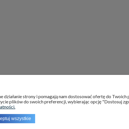
INFORMACJE
O NAS
wne działanie strony i pomagają nam dostosować ofertę do Twoic
ycie plików do swoich preferencji, wybierając opcję "Dostosuj zg
Regulamin
Kontakt
atności.
Polityka prywatności
O nas
eptuj wszystkie
Ustawienia plików cookies