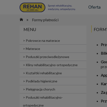
Oferta
»
Formy płatności
MENU
FORM
Pokrowce na materace
Prz
Materace
Bli
Poduszki przeciwodleżynowe
Goo
Kliny rehabilitacyjno-ortopedyczne
prz
Kształtki rehabilitacyjne
App
Podkłady higieniczne
Kar
Pielęgnacja chorych
Za 
Poduszki rehabilitacyjno-
Prz
ortopedyczne