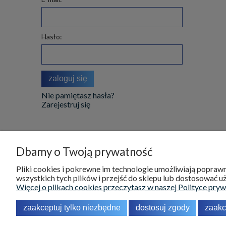
Hasło:
zaloguj się
Nie pamiętasz hasła?
Zarejestruj się
Dbamy o Twoją prywatność
DOSTAWA I PŁATNOŚCI
POMOC
Pliki cookies i pokrewne im technologie umożliwiają popra
wszystkich tych plików i przejść do sklepu lub dostosować uż
Koszty dostawy
Reklamacje
Więcej o plikach cookies przeczytasz w naszej Polityce pryw
Odbiór osobisty
Zwroty
zaakceptuj tylko niezbędne
dostosuj zgody
zaakc
Formy płatności