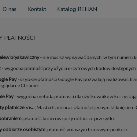
O nas
Kontakt
Katalog REHAN
Y PŁATNOŚCI
elew błyskawiczny
-
nie musisz wpisywać danych, w tym numeru 
k
- wygodna płatność przy użyciu 6-cyfrowych kodów dostępnych 
gle Pay
- szybkie płatności Google Pay pozwalają realizowac tra
eglądarce Chrome.
le Pay
- wygodna metoda płatnosci dla użytkowników korzystają
ty płatnicze
Visa, MasterCard oraz płatności jednym kliknięciem
pobraniem:
płatność kurierowi przy odbiorze przesyłki.
y odbiorze osobistym:
płatność w naszym firmowym punkcie.