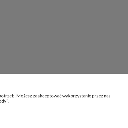
MOJE KONTO
h potrzeb. Możesz zaakceptować wykorzystanie przez nas
ody".
Twoje zamówienia
Ustawienia konta
Przechowalnia