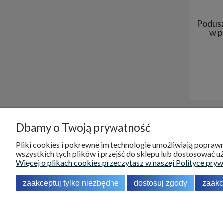
Podusz
w p
Dbamy o Twoją prywatność
DOSTAWA I PŁATNOŚCI
POMOC
Pliki cookies i pokrewne im technologie umożliwiają popra
wszystkich tych plików i przejść do sklepu lub dostosować uż
Koszty dostawy
Reklamacje
Więcej o plikach cookies przeczytasz w naszej Polityce pryw
Odbiór osobisty
Zwroty
zaakceptuj tylko niezbędne
dostosuj zgody
zaakc
Formy płatności