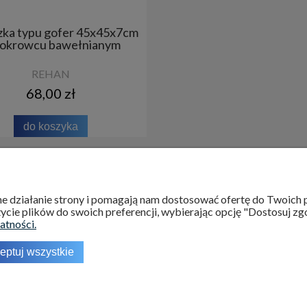
ka typu gofer 45x45x7cm
okrowcu bawełnianym
REHAN
68,00 zł
do koszyka
INFORMACJE
O NAS
wne działanie strony i pomagają nam dostosować ofertę do Twoic
ycie plików do swoich preferencji, wybierając opcję "Dostosuj zg
Regulamin
Kontakt
atności.
Polityka prywatności
O nas
eptuj wszystkie
Ustawienia plików cookies