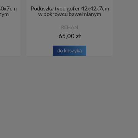
x40x7cm
Poduszka typu gofer 42x42x7cm
anym
w pokrowcu bawełnianym
REHAN
65,00 zł
do koszyka