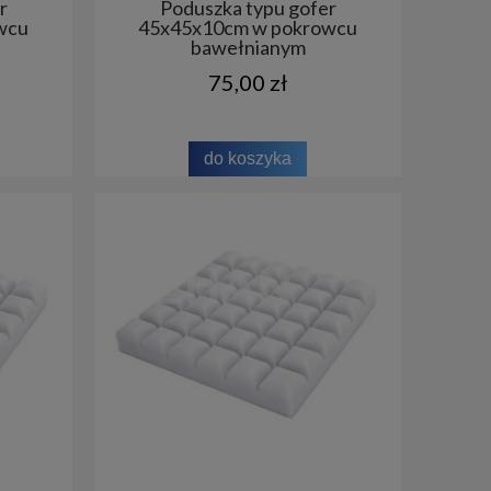
r
Poduszka typu gofer
wcu
45x45x10cm w pokrowcu
bawełnianym
75,00 zł
do koszyka