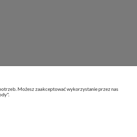
MOJE KONTO
h potrzeb. Możesz zaakceptować wykorzystanie przez nas
ody".
Twoje zamówienia
Ustawienia konta
Przechowalnia