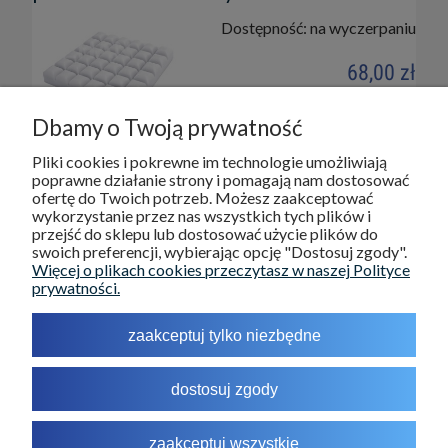
Dostępność:
na wyczerpaniu
68,00 zł
Dbamy o Twoją prywatność
do koszyka
Pliki cookies i pokrewne im technologie umożliwiają
poprawne działanie strony i pomagają nam dostosować
ofertę do Twoich potrzeb. Możesz zaakceptować
wykorzystanie przez nas wszystkich tych plików i
DOSTAWA I PŁATNOŚCI
przejść do sklepu lub dostosować użycie plików do
swoich preferencji, wybierając opcję "Dostosuj zgody".
Więcej o plikach cookies przeczytasz w naszej Polityce
POMOC
prywatności.
INFORMACJE
zaakceptuj tylko niezbędne
O NAS
dostosuj zgody
MOJE KONTO
zaakceptuj wszystkie