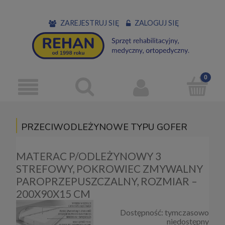
ZAREJESTRUJ SIĘ
ZALOGUJ SIĘ
PRZECIWODLEŻYNOWE TYPU GOFER
MATERAC P/ODLEŻYNOWY 3
STREFOWY, POKROWIEC ZMYWALNY
PAROPRZEPUSZCZALNY, ROZMIAR –
200X90X15 CM
Dostępność:
tymczasowo
niedostępny