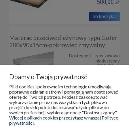
500,00 zł
do koszyka
Materac przeciwodleżynowy typu Gofer
200x90x15cm-pokrowiec zmywalny
Dostępność:
tymczasowo
niedostępny
530,00 zł
Dbamy o Twoją prywatność
Pliki cookies i pokrewne im technologie umożliwiają
poprawne działanie strony i pomagają nam dostosować
ofertę do Twoich potrzeb. Możesz zaakceptować
wykorzystanie przez nas wszystkich tych plików i
DOSTAWA I PŁATNOŚCI
przejść do sklepu lub dostosować użycie plików do
swoich preferencji, wybierając opcję "Dostosuj zgody".
Więcej o plikach cookies przeczytasz w naszej Polityce
POMOC
prywatności.