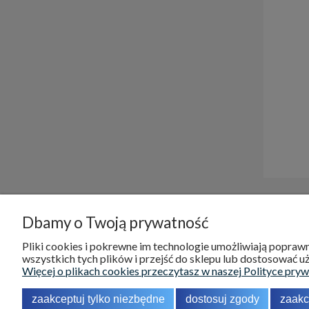
Dbamy o Twoją prywatność
DOSTAWA I PŁATNOŚCI
POMOC
Pliki cookies i pokrewne im technologie umożliwiają popra
wszystkich tych plików i przejść do sklepu lub dostosować uż
Koszty dostawy
Reklamacje
Więcej o plikach cookies przeczytasz w naszej Polityce pryw
Odbiór osobisty
Zwroty
zaakceptuj tylko niezbędne
dostosuj zgody
zaakc
Formy płatności