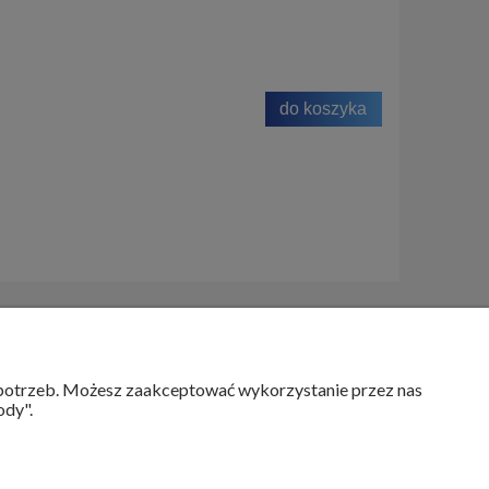
do koszyka
MOJE KONTO
h potrzeb. Możesz zaakceptować wykorzystanie przez nas
ody".
Twoje zamówienia
Ustawienia konta
Przechowalnia