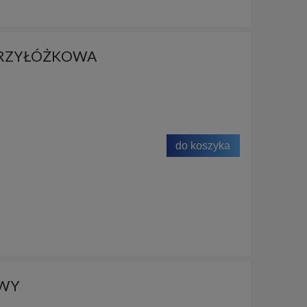
PRZYŁÓŻKOWA
do koszyka
OWY