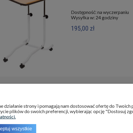
Dostępność:
na wyczerpaniu
Wysyłka w:
24 godziny
195,00 zł
INFORMACJE
O NAS
wne działanie strony i pomagają nam dostosować ofertę do Twoic
ycie plików do swoich preferencji, wybierając opcję "Dostosuj zg
Regulamin
Kontakt
atności.
Polityka prywatności
O nas
eptuj wszystkie
Ustawienia plików cookies