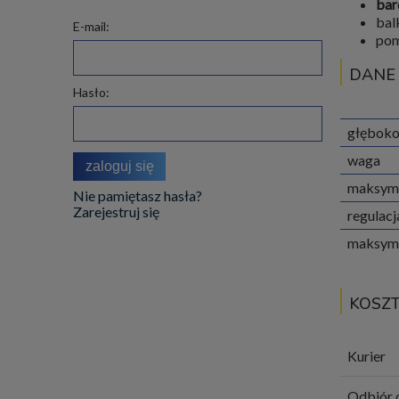
bar
bal
E-mail:
pom
DANE
Hasło:
głęboko
waga
zaloguj się
maksyma
Nie pamiętasz hasła?
Zarejestruj się
regulac
maksyma
KOSZ
Kurier
Odbiór 