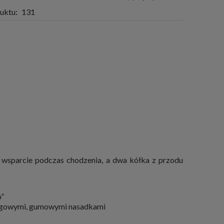
uktu:
131
e wsparcie podczas chodzenia, a dwa kółka z przodu
p”
lizgowymi, gumowymi nasadkami