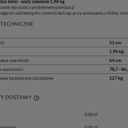
dzo lekki - waży zaledwie 1,94 kg
konik dla osób z problemem pionizacji
aga w codziennych czynnościach np. przy wstawaniu z łóżka, chodz
 TECHNICZNE
ść
51 cm
1,94 kg
lna szerokość
64 cm
ja wysokości
78,7 - 86
lne bezpieczne obciążenie
127 kg
TY DOSTAWY
CENA NIE ZAWIERA EWENTUALNYCH
0,00 zł
KOSZTÓW PŁATNOŚCI
osobisty
0,00 zł