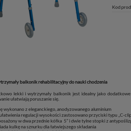
Kod prod
ytrzymały balkonik rehabilitacyjny do nauki chodzenia
tkowo lekki i wytrzymały balkonik jest idealny jako dodatkow
nie ułatwiają poruszanie się.
ę wykonano z eleganckiego, anodyzowanego aluminium
 ułatwienia regulacji wysokości zastosowano przyciski typu „C-cli
osażony w dwa przednie kółka 5” i dwie tylne stopki z antypoś
iada kulkę na sznurku dla łatwiejszego składania