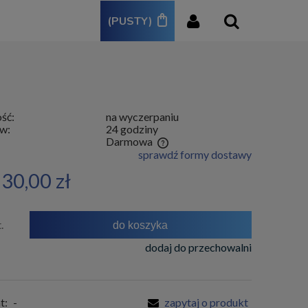
(PUSTY)
ść:
na wyczerpaniu
w:
24 godziny
:
Darmowa
sprawdź formy dostawy
a nie zawiera ewentualnych kosztów
30,00 zł
ności
.
do koszyka
dodaj do przechowalni
t:
-
zapytaj o produkt