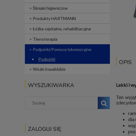
Śliniaki higieniczne
Produkty HARTMANN
Łóżka szpitalne, rehabilitacyjne
Tlenoterapia
Podpórki/Pomoce lokomocyjne
Podpórki
OPIS
Wózki inwalidzkie
WYSZUKIWARKA
Lekki i w
Ten wyją
zdecydowa
ram
dla
wyp
ZALOGUJ SIĘ
pos