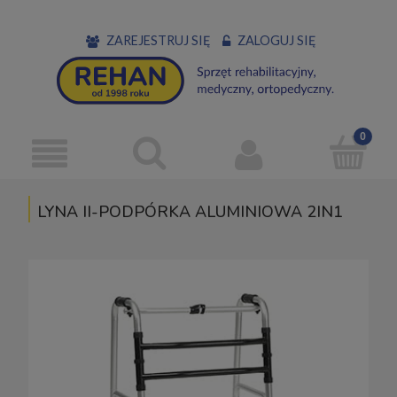
ZAREJESTRUJ SIĘ
ZALOGUJ SIĘ
LYNA II-PODPÓRKA ALUMINIOWA 2IN1