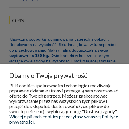
OPIS
Klasyczna podpórka aluminiowa na czterech stopkach.
Regulowana na wysokość. Składana , łatwa w transporcie i
do przechowywania. Maksymalna dopuszczalna
waga
użytkownika 130 kg.
Dwie barierki w kolorze czarnym
łączące dwie strony na wysokości umożliwiającej stawianie
nad toaletą. Lyna II posiada funkcję 2 in 1, tzn. jest dwu
funkcyjna , może działać jako podpórka naprzemienna oraz
Dbamy o Twoją prywatność
stała.
Pliki cookies i pokrewne im technologie umożliwiają
poprawne działanie strony i pomagają nam dostosować
ofertę do Twoich potrzeb. Możesz zaakceptować
wykorzystanie przez nas wszystkich tych plików i
DOSTAWA I PŁATNOŚCI
przejść do sklepu lub dostosować użycie plików do
swoich preferencji, wybierając opcję "Dostosuj zgody".
Więcej o plikach cookies przeczytasz w naszej Polityce
POMOC
prywatności.