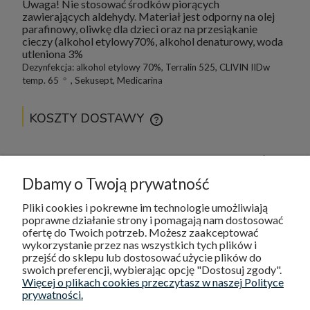
Uwaga! Nie stosować środków piorących
zawierających aldehydy. Materiał jest odporny na olej
parafinowy, oliwkę dla dzieci oraz na przesiąkanie
cieczy (alkohol etylowy70%, alkohol denaturowy, woda
utleniona 3%
Dezynfekcja: alkohol etylowy 70%, Terralin 525, CLIVIN IIDw
temp. 65
, Sekusept, Medicarina
°
KOSZTY DOSTAWY
CENA NIE ZAWIERA EWENTUALNYCH KOSZTÓW
PŁATNOŚCI
Kurier
0,00 zł
Dbamy o Twoją prywatność
Odbiór osobisty
0,00 zł
Pliki cookies i pokrewne im technologie umożliwiają
poprawne działanie strony i pomagają nam dostosować
ofertę do Twoich potrzeb. Możesz zaakceptować
wykorzystanie przez nas wszystkich tych plików i
DOSTAWA I PŁATNOŚCI
przejść do sklepu lub dostosować użycie plików do
swoich preferencji, wybierając opcję "Dostosuj zgody".
POMOC
Więcej o plikach cookies przeczytasz w naszej Polityce
prywatności.