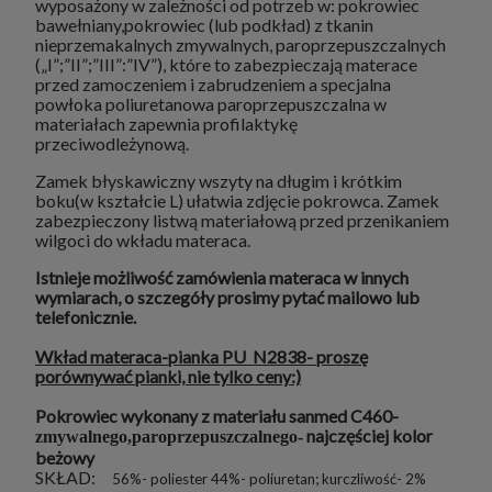
wyposażony w zależności od potrzeb w: pokrowiec
bawełniany,pokrowiec (lub podkład) z tkanin
nieprzemakalnych zmywalnych, paroprzepuszczalnych
(„I”;”II”;”III”:”IV”), które to zabezpieczają materace
przed zamoczeniem i zabrudzeniem a specjalna
powłoka poliuretanowa paroprzepuszczalna w
materiałach zapewnia profilaktykę
przeciwodleżynową.
Zamek błyskawiczny wszyty na długim i krótkim
boku(w kształcie L) ułatwia zdjęcie pokrowca. Zamek
zabezpieczony listwą materiałową przed przenikaniem
wilgoci do wkładu materaca.
Istnieje możliwość zamówienia materaca w innych
wymiarach, o szczegóły prosimy pytać mailowo lub
telefonicznie.
Wkład materaca-pianka PU N2838- proszę
porównywać pianki, nie tylko ceny:)
Pokrowiec wykonany z materiału sanmed C460-
najczęściej kolor
zmywalnego,paroprzepuszczalnego-
beżowy
SKŁAD:
56%- poliester 44%- poliuretan; kurczliwość- 2%