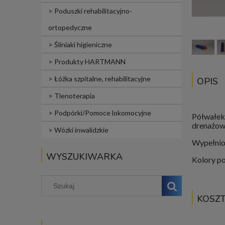
Poduszki rehabilitacyjno-
ortopedyczne
Śliniaki higieniczne
Produkty HARTMANN
Łóżka szpitalne, rehabilitacyjne
OPIS
Tlenoterapia
Podpórki/Pomoce lokomocyjne
Półwałek 
drenażowy
Wózki inwalidzkie
Wypełnion
WYSZUKIWARKA
Kolory p
KOSZ