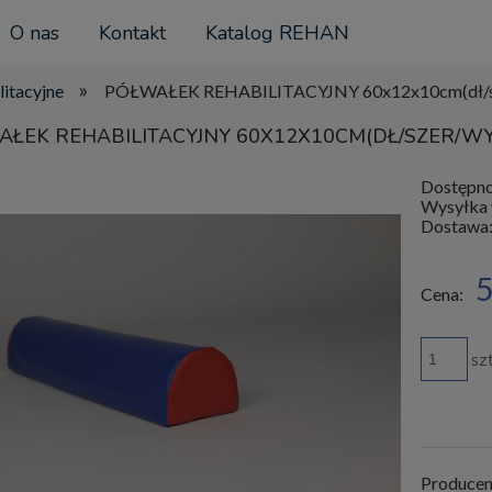
O nas
Kontakt
Katalog REHAN
»
litacyjne
PÓŁWAŁEK REHABILITACYJNY 60x12x10cm(dł/s
ŁEK REHABILITACYJNY 60X12X10CM(DŁ/SZER/WY
Dostępno
Wysyłka 
Dostawa
5
Cena:
szt
Producen