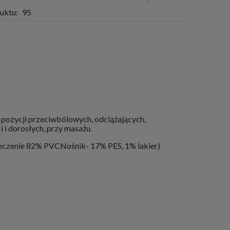
uktu:
95
 pozycji przeciwbólowych, odciążających,
 i dorosłych, przy masażu.
leczenie 82% PVCNośnik- 17% PES, 1% lakier)