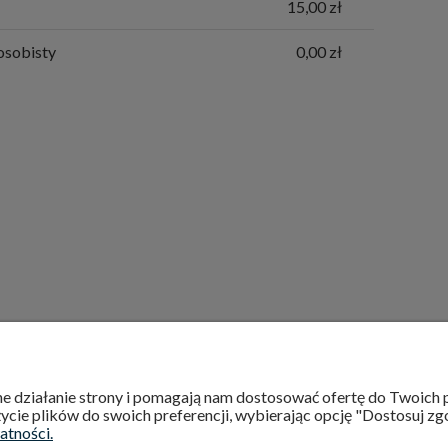
CENA NIE ZAWIERA EWENTUALNYCH
15,00 zł
KOSZTÓW PŁATNOŚCI
osobisty
0,00 zł
INFORMACJE
O NAS
wne działanie strony i pomagają nam dostosować ofertę do Twoic
ycie plików do swoich preferencji, wybierając opcję "Dostosuj zg
Regulamin
Kontakt
atności.