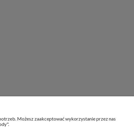
MOJE KONTO
h potrzeb. Możesz zaakceptować wykorzystanie przez nas
ody".
Twoje zamówienia