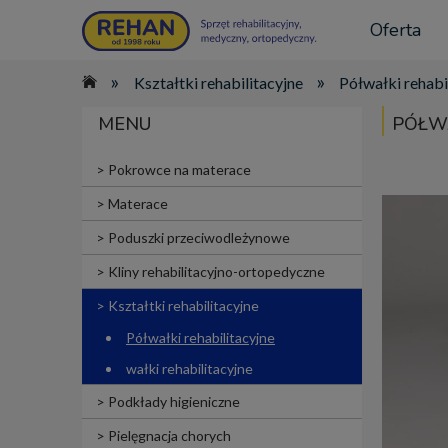
Oferta
»
»
Kształtki rehabilitacyjne
Półwałki rehabi
MENU
PÓŁWA
Pokrowce na materace
Materace
Poduszki przeciwodleżynowe
Kliny rehabilitacyjno-ortopedyczne
Kształtki rehabilitacyjne
Półwałki rehabilitacyjne
wałki rehabilitacyjne
Podkłady higieniczne
Pielęgnacja chorych