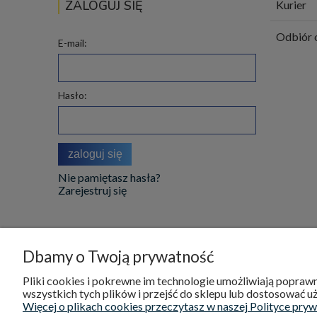
ZALOGUJ SIĘ
Kurier
Odbiór 
E-mail:
Hasło:
zaloguj się
Nie pamiętasz hasła?
Zarejestruj się
Dbamy o Twoją prywatność
DOSTAWA I PŁATNOŚCI
POMOC
Pliki cookies i pokrewne im technologie umożliwiają popra
wszystkich tych plików i przejść do sklepu lub dostosować uż
Koszty dostawy
Reklamacje
Więcej o plikach cookies przeczytasz w naszej Polityce pryw