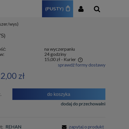
(PUSTY)
zer/wys)
S)
ść:
na wyczerpaniu
w:
24 godziny
:
15,00 zł
- Kurier
sprawdź formy dostawy
Cena nie zawiera ewentualnych kosztów
2,00 zł
płatności
.
do koszyka
dodaj do przechowalni
t:
REHAN
zapytaj o produkt