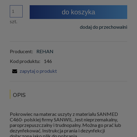
do koszyka
szt.
dodaj do przechowalni
Producent:
REHAN
Kod produktu:
146
zapytaj o produkt
OPIS
Pokrowiec na materac uszyty z materiału SANMED
C460- polskiej firmy SANWIL. Jest nieprzemakalny,
paroprzepuszczalny i trudnopalny. Można go prać lub
dezynfekować. Instrukcja prania i dezynfekcji
dołączona jako plik do pobrania.