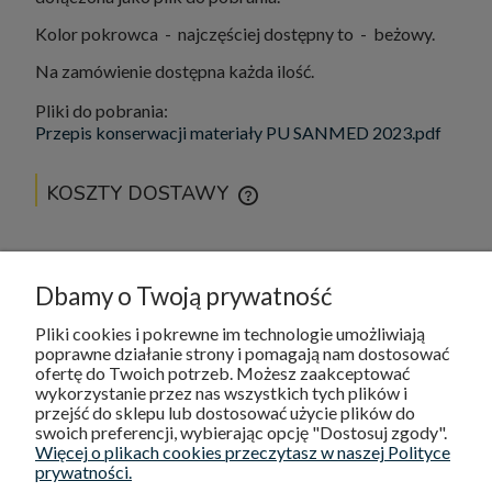
Kolor pokrowca - najczęściej dostępny to - beżowy.
Na zamówienie dostępna każda ilość.
Pliki do pobrania:
Przepis konserwacji materiały PU SANMED 2023.pdf
KOSZTY DOSTAWY
CENA NIE ZAWIERA EWENTUALNYCH KOSZTÓW
PŁATNOŚCI
Kurier
0,00 zł
Dbamy o Twoją prywatność
Odbiór osobisty
0,00 zł
Pliki cookies i pokrewne im technologie umożliwiają
poprawne działanie strony i pomagają nam dostosować
ofertę do Twoich potrzeb. Możesz zaakceptować
wykorzystanie przez nas wszystkich tych plików i
DOSTAWA I PŁATNOŚCI
przejść do sklepu lub dostosować użycie plików do
swoich preferencji, wybierając opcję "Dostosuj zgody".
Więcej o plikach cookies przeczytasz w naszej Polityce
POMOC
prywatności.